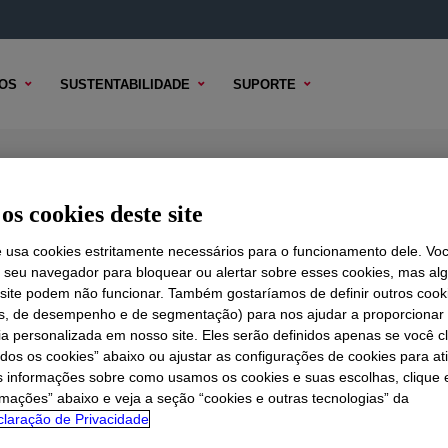
OS
SUSTENTABILIDADE
SUPORTE
ng Agent
os cookies deste site
e usa cookies estritamente necessários para o funcionamento dele. Vo
r seu navegador para bloquear ou alertar sobre esses cookies, mas a
 TÉCNICO
 site podem não funcionar. Também gostaríamos de definir outros cook
OPÇÕES DE AMOSTRA
OPÇÕES DE COMPRA
is, de desempenho e de segmentação) para nos ajudar a proporciona
ia personalizada em nosso site. Eles serão definidos apenas se você c
odos os cookies” abaixo ou ajustar as configurações de cookies para at
s informações sobre como usamos os cookies e suas escolhas, clique 
rmações” abaixo e veja a seção “cookies e outras tecnologias” da
laração de Privacidade