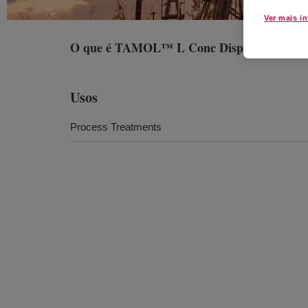
Ver mais i
O que é
TAMOL™ L Conc Dispersing Agen
Usos
Process Treatments