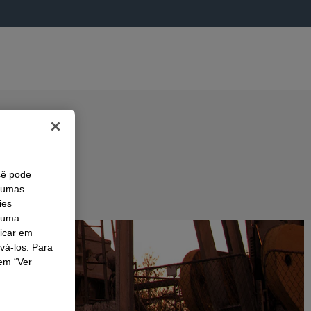
cê pode
lgumas
ies
r uma
licar em
ivá-los. Para
em “Ver