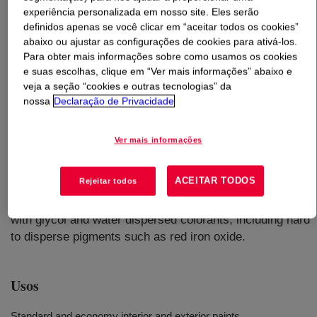
experiência personalizada em nosso site. Eles serão
definidos apenas se você clicar em “aceitar todos os cookies”
O que é
TAMOL™ 983 Dispersant
?
abaixo ou ajustar as configurações de cookies para ativá-los.
Para obter mais informações sobre como usamos os cookies
A versatile, low-cost, non-foaming, water-soluble
e suas escolhas, clique em “Ver mais informações” abaixo e
polyacid dispersant which offers excellent performance
veja a seção “cookies e outras tecnologias” da
in a wide range of latex paint formulations. It is
nossa
Declaração de Privacidade
recommended for low sheen flat through semi-gloss
acrylic, styrene-acrylic and vinyl acrylic formulations and
Ver mais informações
is effective over a pH range of 7 to 11 with a wide
temperature range. It can be used with ACRYSOL™ DR-
ACEITAR TODOS
Rejeitar todos
series Rheology Modifiers, offering excellent heat age
and viscosity stability. It has excellent color acceptance
with glycol and water dispersed colorants, including hard
to disperse pigments such as red iron oxide.
Usos
Standard and economy interior and exterior paints