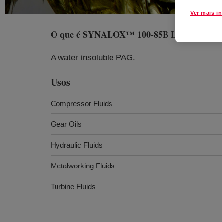
Ver mais i
O que é
SYNALOX™ 100-85B Lubricant
?
A water insoluble PAG.
Usos
Compressor Fluids
Gear Oils
Hydraulic Fluids
Metalworking Fluids
Turbine Fluids