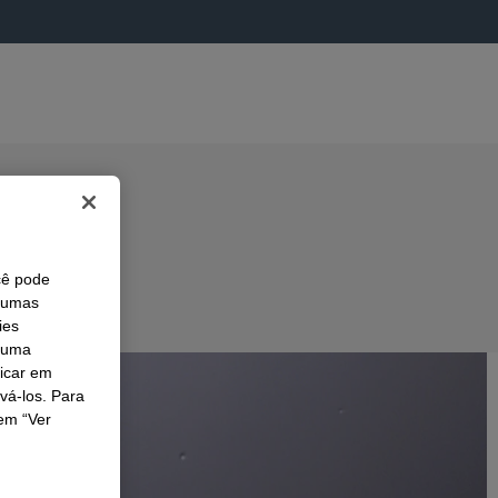
cê pode
lgumas
ies
r uma
licar em
ivá-los. Para
em “Ver