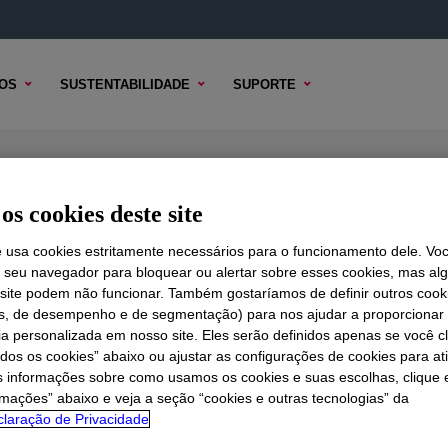
OS
SUSTENTABILIDADE
SUPORTE
cant
os cookies deste site
e usa cookies estritamente necessários para o funcionamento dele. Vo
r seu navegador para bloquear ou alertar sobre esses cookies, mas a
 TÉCNICO
 site podem não funcionar. Também gostaríamos de definir outros cook
OPÇÕES DE AMOSTRA
OPÇÕES DE COMPRA
is, de desempenho e de segmentação) para nos ajudar a proporciona
ia personalizada em nosso site. Eles serão definidos apenas se você c
odos os cookies” abaixo ou ajustar as configurações de cookies para at
s informações sobre como usamos os cookies e suas escolhas, clique 
rmações” abaixo e veja a seção “cookies e outras tecnologias” da
laração de Privacidade