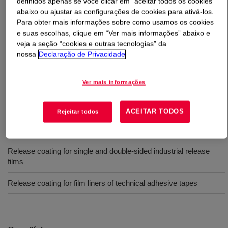
definidos apenas se você clicar em “aceitar todos os cookies”
abaixo ou ajustar as configurações de cookies para ativá-los.
O que é
SYL-OFF™ SL 9176 Anchorage Additive
?
Para obter mais informações sobre como usamos os cookies
e suas escolhas, clique em “Ver mais informações” abaixo e
veja a seção “cookies e outras tecnologias” da
Aditivo sem solvente desenvolvido para melhorar a
nossa
Declaração de Privacidade
fixação de revestimentos de liberação de silicone para
filmes de poliéster não preparados.
Ver mais informações
Usos
ACEITAR TODOS
Rejeitar todos
Release coating for filmic pressure sensitive laminate/labelstock
Release coating for single and double-sided industrial release
films
Release coating for film liners of technical adhesive tapes