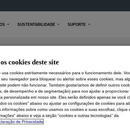
OS
SUSTENTABILIDADE
SUPORTE
odifier
os cookies deste site
e usa cookies estritamente necessários para o funcionamento dele. Vo
r seu navegador para bloquear ou alertar sobre esses cookies, mas a
 TÉCNICO
 site podem não funcionar. Também gostaríamos de definir outros cook
OPÇÕES DE AMOSTRA
OPÇÕES DE COMPRA
is, de desempenho e de segmentação) para nos ajudar a proporciona
ia personalizada em nosso site. Eles serão definidos apenas se você c
odos os cookies” abaixo ou ajustar as configurações de cookies para at
s informações sobre como usamos os cookies e suas escolhas, clique 
rmações” abaixo e veja a seção “cookies e outras tecnologias” da
laração de Privacidade