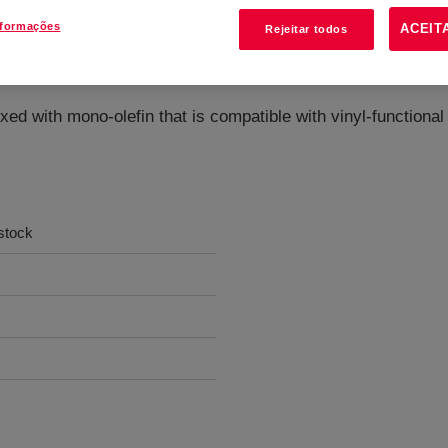
nformações
ACEIT
Rejeitar todos
?
xed with mono-olefin that is compatible with vinyl-function
lstock