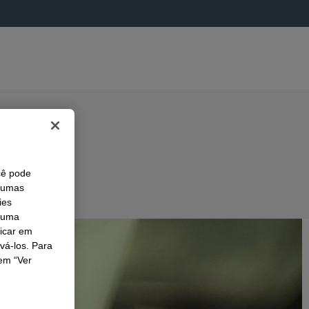
cê pode
lgumas
ies
r uma
licar em
ivá-los. Para
em “Ver