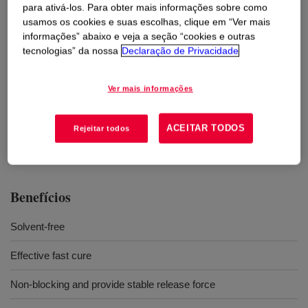
Usos
para ativá-los. Para obter mais informações sobre como
usamos os cookies e suas escolhas, clique em “Ver mais
Release liners for pressure sensitive adhesive laminates/label
informações” abaixo e veja a seção “cookies e outras
stock
tecnologias” da nossa
Declaração de Privacidade
Coating for liners of technical adhesive tapes
Ver mais informações
In-line, single and double-sided industrial papers and films
ACEITAR TODOS
Rejeitar todos
Non-stick packaging
Benefícios
Solvent-free
Effective fast cure
Non-blocking and provide stable release force