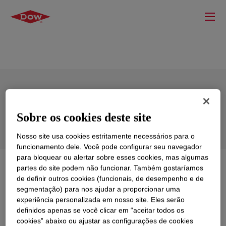
SYL-OFF™ SL 7588 Coating
Sobre os cookies deste site
Nosso site usa cookies estritamente necessários para o
funcionamento dele. Você pode configurar seu navegador
para bloquear ou alertar sobre esses cookies, mas algumas
O que é
SYL-OFF™ SL 7588 Coating
?
partes do site podem não funcionar. Também gostaríamos
de definir outros cookies (funcionais, de desempenho e de
segmentação) para nos ajudar a proporcionar uma
Solventless silicone release coating
experiência personalizada em nosso site. Eles serão
definidos apenas se você clicar em “aceitar todos os
cookies” abaixo ou ajustar as configurações de cookies