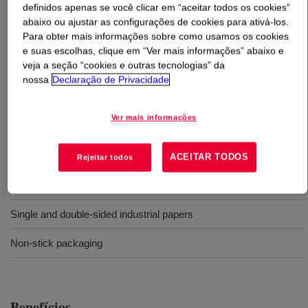
definidos apenas se você clicar em “aceitar todos os cookies”
abaixo ou ajustar as configurações de cookies para ativá-los.
O que é
SYL-OFF™ SL 210 Release Coating
?
Para obter mais informações sobre como usamos os cookies
e suas escolhas, clique em “Ver mais informações” abaixo e
Solventless release coating
veja a seção “cookies e outras tecnologias” da
nossa
Declaração de Privacidade
Usos
Ver mais informações
Release liners for pressure sensitive adhesive laminations/label
stock
ACEITAR TODOS
Rejeitar todos
Coating for liners of technical adhesive tapes
Single and double-sided industrial papers
Non-stick packaging
Benefícios