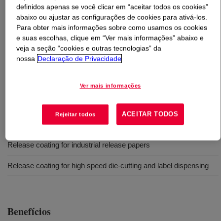
definidos apenas se você clicar em “aceitar todos os cookies”
abaixo ou ajustar as configurações de cookies para ativá-los.
O que é
SYL-OFF™ SL 181 Coating
?
Para obter mais informações sobre como usamos os cookies
e suas escolhas, clique em “Ver mais informações” abaixo e
Revestimento de liberação de silicone sem solvente para
veja a seção “cookies e outras tecnologias” da
aplicações de liberação simples.
nossa
Declaração de Privacidade
Ver mais informações
Usos
Release coating for pressure sensitive laminate, non stick
ACEITAR TODOS
Rejeitar todos
packaging, coatings for liners of technical adhesive tapes
Release coating for industrial release papers
Release coating for high speed die-cutting and label dispensing
Benefícios