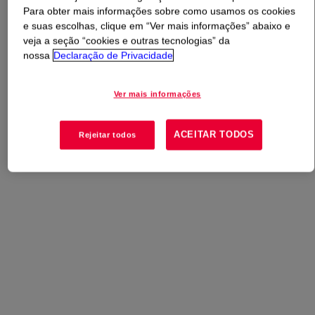
Para obter mais informações sobre como usamos os cookies
e suas escolhas, clique em “Ver mais informações” abaixo e
O que é
SYL-OFF™ Q2-7560 Crosslinker
?
veja a seção “cookies e outras tecnologias” da
nossa
Declaração de Privacidade
Cross Linker additive for SYL-OFF™ 7785 Coating.
Ver mais informações
Usos
ACEITAR TODOS
Rejeitar todos
Crosslinker for F-Si Release coating