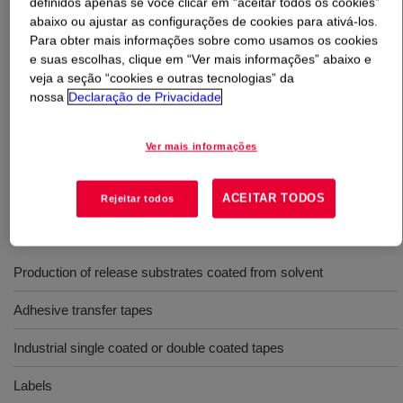
definidos apenas se você clicar em “aceitar todos os cookies”
abaixo ou ajustar as configurações de cookies para ativá-los.
Para obter mais informações sobre como usamos os cookies
O que é
SYL-OFF™ 7792 Fluorosilicone Release
e suas escolhas, clique em “Ver mais informações” abaixo e
Coating
?
veja a seção “cookies e outras tecnologias” da
nossa
Declaração de Privacidade
It has an addition curing system, lower and stable
release force, and is suitable for laminate various
Ver mais informações
silicone pressure sensitive adhesive films on the release
liner.
ACEITAR TODOS
Rejeitar todos
Usos
Production of release substrates coated from solvent
Adhesive transfer tapes
Industrial single coated or double coated tapes
Labels