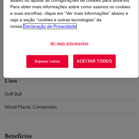
abaixo ou ajustar as configurações de cookies para ativá-los.
Para obter mais informações sobre como usamos os cookies
O que é
SURLYN™ 9910D Ionomer
?
e suas escolhas, clique em “Ver mais informações” abaixo e
veja a seção “cookies e outras tecnologias” da
nossa
Declaração de Privacidade
An ionomer of ethylene acid copolymer. This polymeric
material can be processed in conventional extrusion and
injection equipment designed to process polyethylene
Ver mais informações
and ethylene copolymer type resins, to create various
shapes and sheeting.
ACEITAR TODOS
Rejeitar todos
Usos
Golf Ball
Wood Plastic Composites
Benefícios