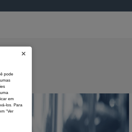
cê pode
lgumas
ies
r uma
licar em
ivá-los. Para
em “Ver