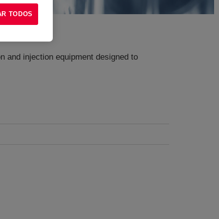
AR TODOS
n and injection equipment designed to