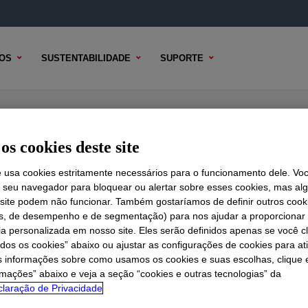
OS
SUSTENTABILIDADE
SUPORTE
os cookies deste site
e usa cookies estritamente necessários para o funcionamento dele. Vo
r seu navegador para bloquear ou alertar sobre esses cookies, mas a
 TÉCNICO
 site podem não funcionar. Também gostaríamos de definir outros cook
OPÇÕES DE AMOSTRA
OPÇÕES DE COMPRA
is, de desempenho e de segmentação) para nos ajudar a proporciona
ia personalizada em nosso site. Eles serão definidos apenas se você c
odos os cookies” abaixo ou ajustar as configurações de cookies para at
s informações sobre como usamos os cookies e suas escolhas, clique 
rmações” abaixo e veja a seção “cookies e outras tecnologias” da
laração de Privacidade