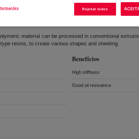
nformações
ACEIT
Rejeitar todos
olymeric material can be processed in conventional extrusio
ype resins, to create various shapes and sheeting.
Benefícios
High stiffness
Good oil resisatnce