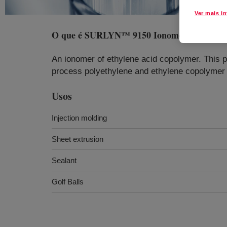
Ver mais i
O que é
SURLYN™ 9150 Ionomer
?
An ionomer of ethylene acid copolymer. This p
process polyethylene and ethylene copolymer t
Usos
Injection molding
Sheet extrusion
Sealant
Golf Balls