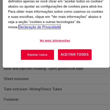
definidos apenas se você clicar em “aceitar todos os cookies”
abaixo ou ajustar as configurações de cookies para ativá-los.
O que é
SURLYN™ 8940 Ionomer
?
Para obter mais informações sobre como usamos os cookies
e suas escolhas, clique em “Ver mais informações” abaixo e
veja a seção “cookies e outras tecnologias” da
A Sodium based ionomer designed for addressing the
nossa
Declaração de Privacidade
most stringent requirements in industrial and consumer
applications with versatile processing options; from
extrusion to blow and injection molding.
Ver mais informações
ACEITAR TODOS
Rejeitar todos
Usos
Blow and injection molding- Sport goods/Golf balls
Sheet extrusion
Tube extrusion- Mining/Shock Tubes
Footwear