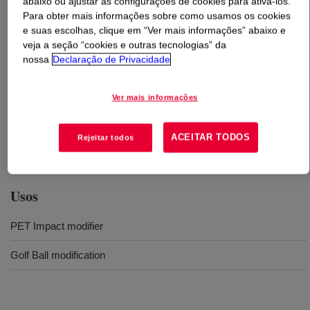
abaixo ou ajustar as configurações de cookies para ativá-los.
Para obter mais informações sobre como usamos os cookies
O que é
SURLYN™ 8320 Ionomer
?
e suas escolhas, clique em “Ver mais informações” abaixo e
veja a seção “cookies e outras tecnologias” da
nossa
Declaração de Privacidade
It is an ethylene acid acrylate terpolymer ionomer used
as an impact modifier for polyester systems such as
PET and PBT. Its low glass transition temperature helps
Ver mais informações
deliver excellent low-temperature toughness while
maintaining processability in extrusion or injection
ACEITAR TODOS
Rejeitar todos
molding.
Usos
PET Impact modifier
Golf Ball modification