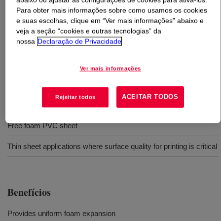
Para obter mais informações sobre como usamos os cookies
e suas escolhas, clique em “Ver mais informações” abaixo e
O que é
SURECEL™ 466 Acrylic Processing Aid
?
veja a seção “cookies e outras tecnologias” da
nossa
Declaração de Privacidade
For foam PVC is formulated to offer excellent foam
expansion and use level efficiency, with even die flow for
Ver mais informações
superior surface quality.
ACEITAR TODOS
Rejeitar todos
Usos
Free foam PVC sheet
Thin sheet applications where surface quality for printing is critical
Benefícios
Provides uniform foam expansion