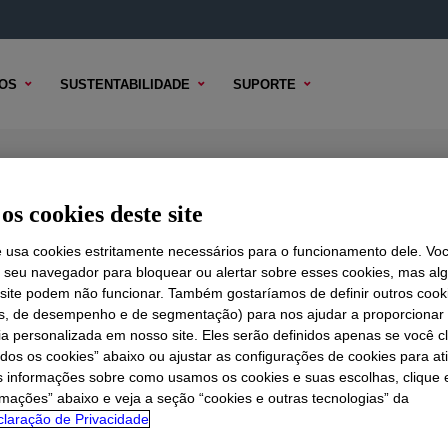
OS
SUSTENTABILIDADE
SUPORTE
l
os cookies deste site
e usa cookies estritamente necessários para o funcionamento dele. Vo
r seu navegador para bloquear ou alertar sobre esses cookies, mas a
 TÉCNICO
 site podem não funcionar. Também gostaríamos de definir outros cook
OPÇÕES DE AMOSTRA
OPÇÕES DE COMPRA
is, de desempenho e de segmentação) para nos ajudar a proporciona
ia personalizada em nosso site. Eles serão definidos apenas se você c
odos os cookies” abaixo ou ajustar as configurações de cookies para at
s informações sobre como usamos os cookies e suas escolhas, clique 
rmações” abaixo e veja a seção “cookies e outras tecnologias” da
laração de Privacidade