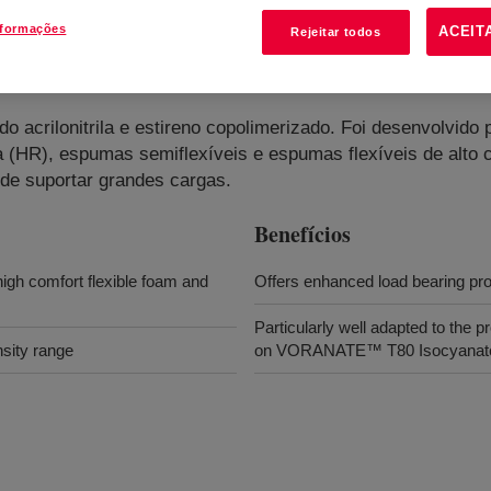
nformações
ACEIT
Rejeitar todos
do acrilonitrila e estireno copolimerizado. Foi desenvolvido
ia (HR), espumas semiflexíveis e espumas flexíveis de alto
de suportar grandes cargas.
Benefícios
high comfort flexible foam and
Offers enhanced load bearing prop
Particularly well adapted to the
nsity range
on VORANATE™ T80 Isocyanat