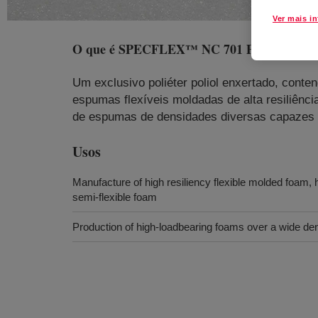
Ver mais i
O que é
SPECFLEX™ NC 701 Polyol
?
Um exclusivo poliéter poliol enxertado, conten
espumas flexíveis moldadas de alta resiliênc
de espumas de densidades diversas capazes 
Usos
Manufacture of high resiliency flexible molded foam, 
semi-flexible foam
Production of high-loadbearing foams over a wide de