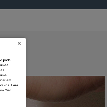
cê pode
lgumas
ies
r uma
licar em
ivá-los. Para
em “Ver