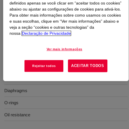
definidos apenas se você clicar em “aceitar todos os cookies”
abaixo ou ajustar as configurações de cookies para ativá-los.
O que é
SILASTIC™ SE 4701 U Silicone Rubber
?
Para obter mais informações sobre como usamos os cookies
e suas escolhas, clique em “Ver mais informações” abaixo e
70 Durometer, molding, oil resistance, uncatalyzed
veja a seção “cookies e outras tecnologias” da
nossa
Declaração de Privacidade
silicone rubber
Ver mais informações
Usos
ACEITAR TODOS
Molding
Rejeitar todos
Oil filter valves
Diaphragms
O-rings
Oil resistance