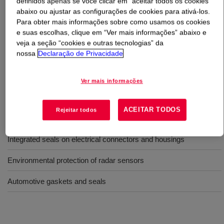
definidos apenas se você clicar em “aceitar todos os cookies”
abaixo ou ajustar as configurações de cookies para ativá-los.
Para obter mais informações sobre como usamos os cookies
O que é
SILASTIC™ SA 9942-40 Liquid Silicone
e suas escolhas, clique em “Ver mais informações” abaixo e
Rubber A&B KIT
?
veja a seção “cookies e outras tecnologias” da
nossa
Declaração de Privacidade
40 Shore A, two-part, 1:1 mix ratio, self‑lubricating, 2%
oil‑filled, injection-molding liquid silicone rubber designed
Ver mais informações
for overmolding applications.
ACEITAR TODOS
Rejeitar todos
Usos
Integrated seals on electrical connectors and housings
Environmental protection of radar sensors
Automotive gaskets and seals