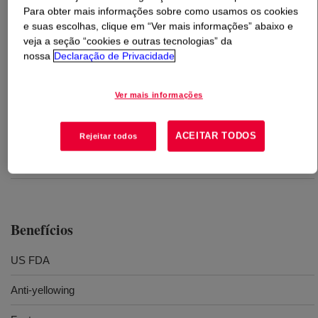
Para obter mais informações sobre como usamos os cookies
e suas escolhas, clique em “Ver mais informações” abaixo e
O que é
SILASTIC™ RC-24 Rubber Additive
?
veja a seção “cookies e outras tecnologias” da
nossa
Declaração de Privacidade
Organic peroxide, Cure agent for millable silicone rubber
(HCR)
Ver mais informações
Usos
ACEITAR TODOS
Rejeitar todos
Rubber molding parts
Benefícios
US FDA
Anti-yellowing