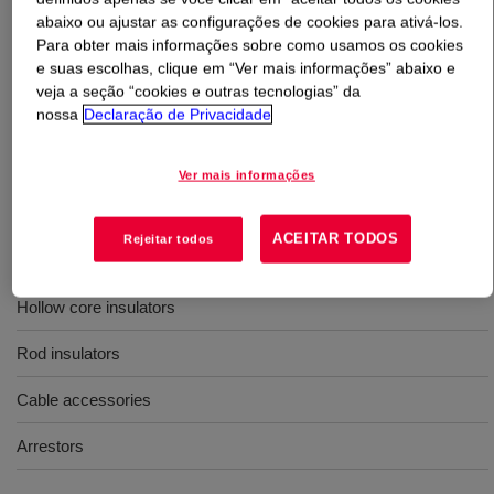
abaixo ou ajustar as configurações de cookies para ativá-los.
Para obter mais informações sobre como usamos os cookies
O que é
SILASTIC™ HV 1551-95P Liquid Silicone
e suas escolhas, clique em “Ver mais informações” abaixo e
Rubber Kit
?
veja a seção “cookies e outras tecnologias” da
nossa
Declaração de Privacidade
40 Shore A, two‑part, 1:1 mix ratio, injection‑molding
liquid silicone rubber designed for electrically insulated
Ver mais informações
applications.
ACEITAR TODOS
Rejeitar todos
Usos
Hollow core insulators
Rod insulators
Cable accessories
Arrestors