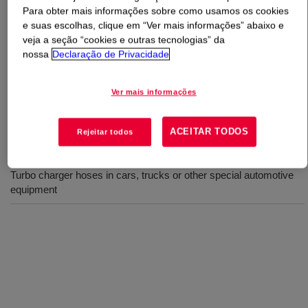
Para obter mais informações sobre como usamos os cookies
e suas escolhas, clique em “Ver mais informações” abaixo e
O que é
SILASTIC™ FCE 50-4948 SA Red
veja a seção “cookies e outras tecnologias” da
Fluorosilicone Compound
?
nossa
Declaração de Privacidade
Composto de borracha de fluorossilicone de grau de
Ver mais informações
extrusão, curada com peróxido, durômetro 50 Shore A .
ACEITAR TODOS
Rejeitar todos
Usos
Turbo charger hoses in cars, trucks or other special automotive
equipment