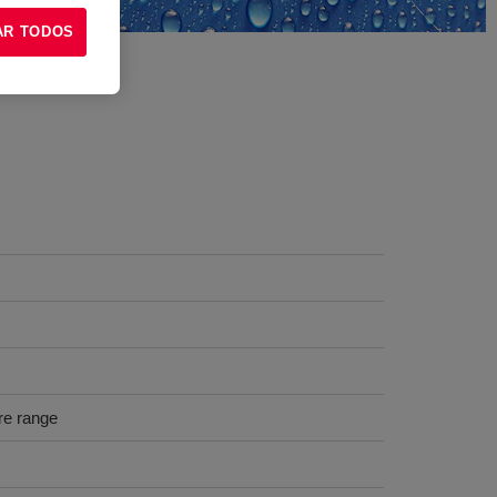
AR TODOS
re range