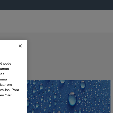
cê pode
lgumas
ies
r uma
licar em
ivá-los. Para
em “Ver