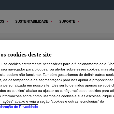
OS
SUSTENTABILIDADE
SUPORTE
licone Rubber
os cookies deste site
e usa cookies estritamente necessários para o funcionamento dele. Vo
r seu navegador para bloquear ou alertar sobre esses cookies, mas a
 TÉCNICO
 site podem não funcionar. Também gostaríamos de definir outros cook
OPÇÕES DE AMOSTRA
OPÇÕES DE COMPRA
is, de desempenho e de segmentação) para nos ajudar a proporciona
ia personalizada em nosso site. Eles serão definidos apenas se você c
odos os cookies” abaixo ou ajustar as configurações de cookies para at
s informações sobre como usamos os cookies e suas escolhas, clique 
rmações” abaixo e veja a seção “cookies e outras tecnologias” da
laração de Privacidade