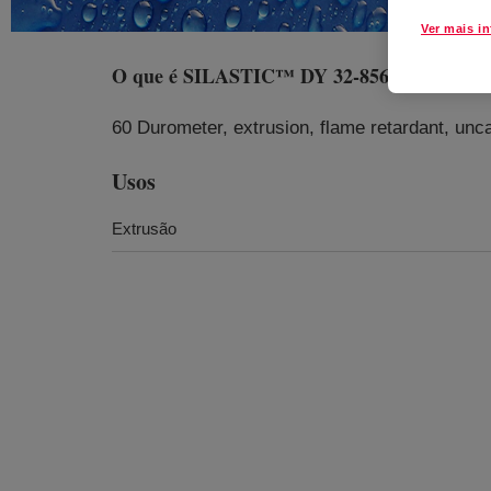
Ver mais i
O que é
SILASTIC™ DY 32-856 U Silicone 
60 Durometer, extrusion, flame retardant, unca
Usos
Extrusão