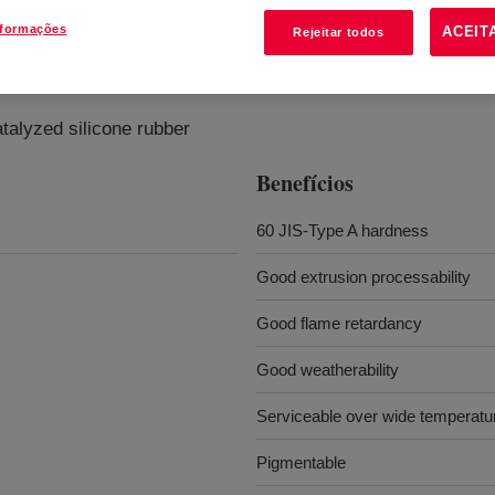
nformações
ACEIT
Rejeitar todos
Rubber
?
talyzed silicone rubber
Benefícios
60 JIS-Type A hardness
Good extrusion processability
Good flame retardancy
Good weatherability
Serviceable over wide temperatu
Pigmentable