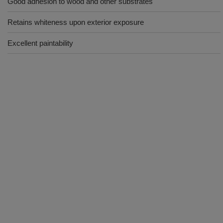
Good adhesion to wood and other substrates
Retains whiteness upon exterior exposure
Excellent paintability