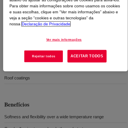
Para obter mais informações sobre como usamos os cookies
e suas escolhas, clique em “Ver mais informações” abaixo e
O que é
ROVACE™ 86 Adhesive Polymer
?
veja a seção “cookies e outras tecnologias” da
nossa
Declaração de Privacidade
A value-engineered, vinyl-acrylic polymer designed for
use in flexible, low-cost caulks.
Ver mais informações
Usos
ACEITAR TODOS
Rejeitar todos
Caulks and sealants
Roof coatings
Benefícios
Softness and flexibility over a wide temperature range