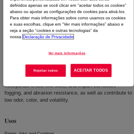
definidos apenas se você clicar em “aceitar todos os cookies”
abaixo ou ajustar as configurações de cookies para ativá-los.
O que é
ROCRYL™ 410 Hydroxypropyl Methacrylate
Para obter mais informações sobre como usamos os cookies
(HPMA)
?
e suas escolhas, clique em “Ver mais informações” abaixo e
veja a seção “cookies e outras tecnologias” da
Clear colorless, easily flowable liquid monomer with a
nossa
Declaração de Privacidade
pungent, sweet odor. It comprises of a polymerizable
methacrylate functional group in one end and a reactive
Ver mais informações
hydroxyl group at the other end. It easily dissolves in
water and has relatively low volatility. It copolymerizes
ACEITAR TODOS
readily with a wide variety of monomers, and the added
Rejeitar todos
hydroxyl groups improve adhesion to surfaces,
incorporate cross-link sites, and impart corrosion,
fogging, and abrasion resistance, as well as contribute to
low odor, color, and volatility.
Usos
Paints, Inks and Coatings