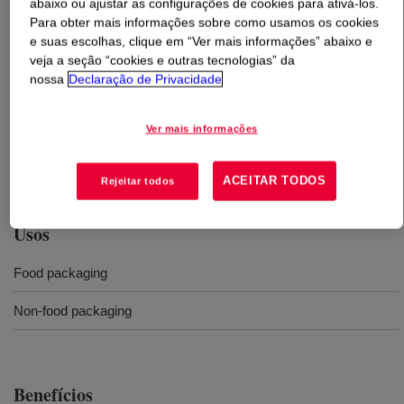
abaixo ou ajustar as configurações de cookies para ativá-los.
Para obter mais informações sobre como usamos os cookies
O que é
ROBOND™ L-90D Water-Borne Adhesive
?
e suas escolhas, clique em “Ver mais informações” abaixo e
veja a seção “cookies e outras tecnologias” da
nossa
Declaração de Privacidade
A single-component, ready to use, VOC compliant,
waterborne acrylic adhesive for laminating flexible
substrates in general performance applications. This
Ver mais informações
adhesive system can be applied by conventional gravure
cylinder coating techniques.
ACEITAR TODOS
Rejeitar todos
Usos
Food packaging
Non-food packaging
Benefícios