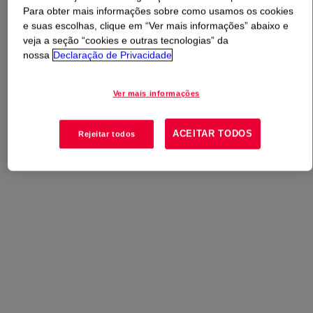
Para obter mais informações sobre como usamos os cookies
e suas escolhas, clique em “Ver mais informações” abaixo e
O que é
RHOPLEX™ TR-25 Water-Borne Binder
?
veja a seção “cookies e outras tecnologias” da
nossa
Declaração de Privacidade
Usos
Ver mais informações
Não-Tecidos Industriais
ACEITAR TODOS
Rejeitar todos