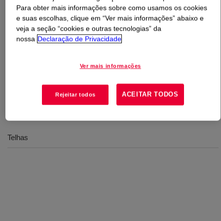
Para obter mais informações sobre como usamos os cookies
e suas escolhas, clique em “Ver mais informações” abaixo e
O que é
RHOPLEX™ RT-2004 Emulsion Polymer
?
veja a seção “cookies e outras tecnologias” da
nossa
Declaração de Privacidade
100% acrylic thermoplastic polymer specifically
designed for use in basecoats for granule-coated metal
Ver mais informações
substrates where durability, flexibility and adhesion are
key performance properties.
ACEITAR TODOS
Rejeitar todos
Usos
Telhas