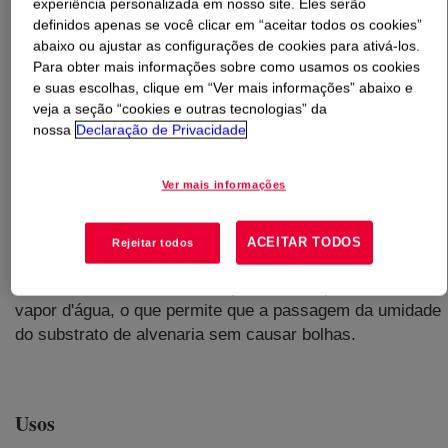
experiência personalizada em nosso site. Eles serão
definidos apenas se você clicar em “aceitar todos os cookies”
O que é
RHOPLEX™ EC-3814 Emulsion Polymer
?
abaixo ou ajustar as configurações de cookies para ativá-los.
Para obter mais informações sobre como usamos os cookies
e suas escolhas, clique em “Ver mais informações” abaixo e
Resina para revestimentos de parede elastoméricos. A
veja a seção “cookies e outras tecnologias” da
emulsão produz revestimentos duráveis ​​com excelentes
nossa
Declaração de Privacidade
características de elongação e recuperação necessárias
para cobrir rachaduras dimensionalmente instáveis,
Ver mais informações
particularmente em temperaturas mais frias. Este
produto é desenhado para conferir excelente resistência
à pega de sujeira e resistência aprimorada a álcali e à
ACEITAR TODOS
Rejeitar todos
eflorescência. Além da elasticidade e durabilidade, os
revestimentos à base desse produto são permeáveis ​​ao
vapor d'água, o que permite que a passagem da umidade
do substrato de alvenaria sem causar bolhas.
Usos