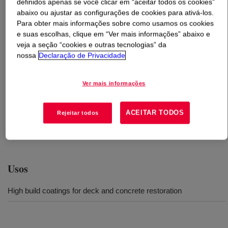
definidos apenas se você clicar em “aceitar todos os cookies”
abaixo ou ajustar as configurações de cookies para ativá-los.
O que é
RHOPLEX™ DCR-521 Acrylic Emulsion
?
Para obter mais informações sobre como usamos os cookies
e suas escolhas, clique em “Ver mais informações” abaixo e
veja a seção “cookies e outras tecnologias” da
A 100% aqueous acrylic emulsion polymer designed for
nossa
Declaração de Privacidade
formulating into high solids exterior deck and concrete
restoration coatings. It is supplied at high solids for
formulation flexibility and does not contain any APEO
Ver mais informações
surfactants. Restoration coatings can be formulated with
this product to help improve scrape resistance, while
ACEITAR TODOS
Rejeitar todos
maintaining excellent adhesion and dirt pickup
resistance.
Usos
High build coatings for deck and concrete restoration