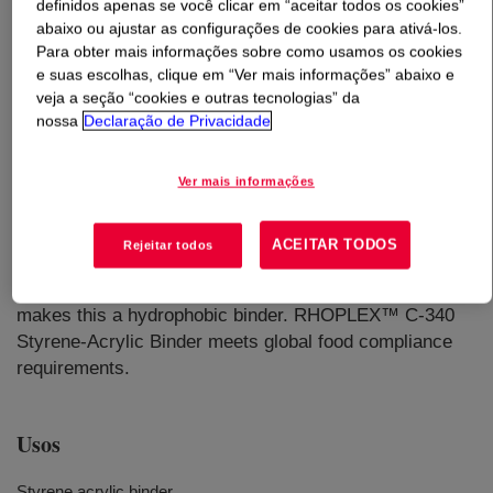
definidos apenas se você clicar em “aceitar todos os cookies”
abaixo ou ajustar as configurações de cookies para ativá-los.
O que é
RHOPLEX™ C-340 Emulsion
?
Para obter mais informações sobre como usamos os cookies
e suas escolhas, clique em “Ver mais informações” abaixo e
veja a seção “cookies e outras tecnologias” da
An excellent choice when formulating paper coatings for
nossa
Declaração de Privacidade
high quality printing and packaging that requires
excellent gluing properties. Paper and paperboard
coatings formulated with RHOPLEX™ C-340 can reduce
Ver mais informações
print mottle in the Lithographic printing process. This
product was designed to have excellent compatibility
ACEITAR TODOS
Rejeitar todos
with calcium ions for today’s high calcium carbonate
pigment systems and the styrene-acrylic chemistry
makes this a hydrophobic binder. RHOPLEX™ C-340
Styrene-Acrylic Binder meets global food compliance
requirements.
Usos
Styrene acrylic binder