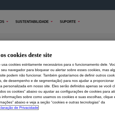
OS
SUSTENTABILIDADE
SUPORTE
 Polymer
os cookies deste site
e usa cookies estritamente necessários para o funcionamento dele. Vo
r seu navegador para bloquear ou alertar sobre esses cookies, mas a
 TÉCNICO
 site podem não funcionar. Também gostaríamos de definir outros cook
OPÇÕES DE AMOSTRA
OPÇÕES DE COMPRA
is, de desempenho e de segmentação) para nos ajudar a proporciona
ia personalizada em nosso site. Eles serão definidos apenas se você c
odos os cookies” abaixo ou ajustar as configurações de cookies para at
s informações sobre como usamos os cookies e suas escolhas, clique 
rmações” abaixo e veja a seção “cookies e outras tecnologias” da
laração de Privacidade