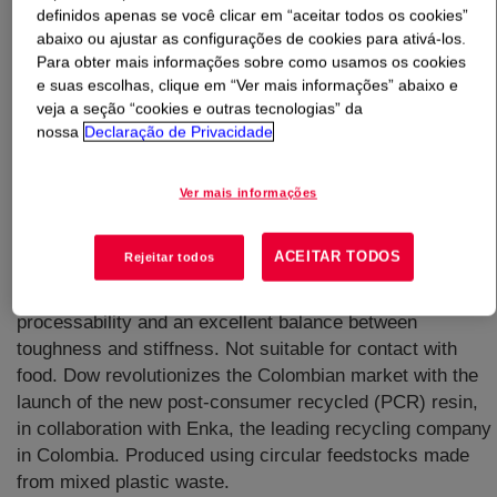
definidos apenas se você clicar em “aceitar todos os cookies”
abaixo ou ajustar as configurações de cookies para ativá-los.
O que é
PCR PEAD 94020 Resina de Polietileno
Para obter mais informações sobre como usamos os cookies
Experimental
?
e suas escolhas, clique em “Ver mais informações” abaixo e
veja a seção “cookies e outras tecnologias” da
nossa
Declaração de Privacidade
Ver mais informações
High density polyethylene resin specifically designed for
ACEITAR TODOS
Rejeitar todos
flexible packaging applications. This resin is created
from post-consumer plastic waste, which provides good
processability and an excellent balance between
toughness and stiffness. Not suitable for contact with
food. Dow revolutionizes the Colombian market with the
launch of the new post-consumer recycled (PCR) resin,
in collaboration with Enka, the leading recycling company
in Colombia. Produced using circular feedstocks made
from mixed plastic waste.