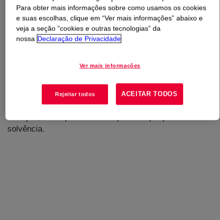
Para obter mais informações sobre como usamos os cookies
e suas escolhas, clique em “Ver mais informações” abaixo e
O que é
Propylene Glycol (PG) Animal Feed
?
veja a seção “cookies e outras tecnologias” da
nossa
Declaração de Privacidade
A Dow fornece grades customizados de propilenoglicol
para ração animal. Este produto possui uma pureza
Ver mais informações
especificada em mais de 99,7%, proporcionando mais
qualidade, desempenho de consistência e boa relação
custo-benefício em aplicações de ração animal. Traz
ACEITAR TODOS
Rejeitar todos
estabilidade excepcional, altos pontos de ignição e
ebulição, baixa pressão de vapor e amplo poder de
solvência.