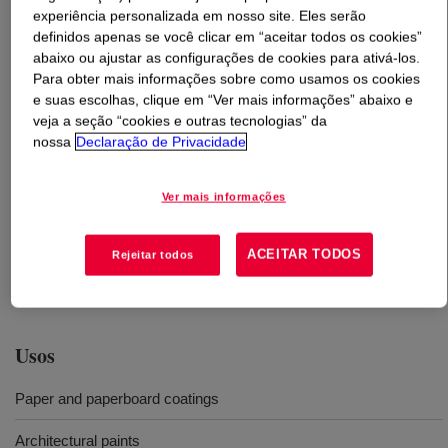
experiência personalizada em nosso site. Eles serão
definidos apenas se você clicar em “aceitar todos os cookies”
O que é
PRIMAL™ TT-935 Rheology Modifier
?
abaixo ou ajustar as configurações de cookies para ativá-los.
Para obter mais informações sobre como usamos os cookies
A rheology modifier with a dual mechanism. The HASE
e suas escolhas, clique em “Ver mais informações” abaixo e
technology works by combining the swelling nature of
veja a seção “cookies e outras tecnologias” da
ASE emulsions with hydrophobic groups that gives
nossa
Declaração de Privacidade
physical associations between latex and pigment
particles. These associations are strong enough to
Ver mais informações
facilitate high low shear viscosity with reduced
splashing, but are weak enough to break under high
ACEITAR TODOS
Rejeitar todos
shear rates of blade coating. This offers improved flow
and allows lower blade pressure.
Usos
Paper and paperboard coatings
Architectural paints