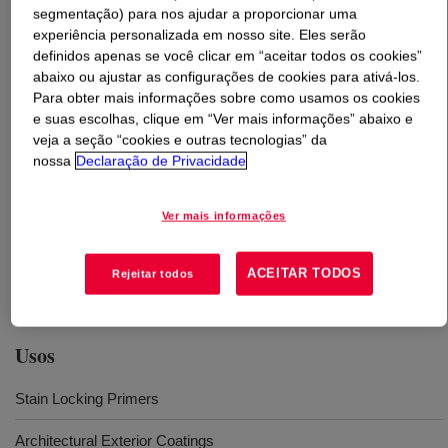
segmentação) para nos ajudar a proporcionar uma
experiência personalizada em nosso site. Eles serão
O que é
PRIMAL™ PR-29 Emulsion
?
definidos apenas se você clicar em “aceitar todos os cookies”
abaixo ou ajustar as configurações de cookies para ativá-los.
Surfactant stabilized latex, developed for use as a
Para obter mais informações sobre como usamos os cookies
waterborne stain-locking primer vehicle. A stain-locking
e suas escolhas, clique em “Ver mais informações” abaixo e
veja a seção “cookies e outras tecnologias” da
system means that the primer coat picks up any
nossa
Declaração de Privacidade
solubilized stain from the substrate, locks and traps it,
preventing the stain from migrating into the topcoat.
Designed for use over wood and walls. Uses a specific
Ver mais informações
chemistry, which gives stain-locking capability without
needing to formulate with reactive pigments such as zinc
ACEITAR TODOS
Rejeitar todos
oxide (ZnO).
Usos
Stain Locking Primers
Architectural Exterior Coatings