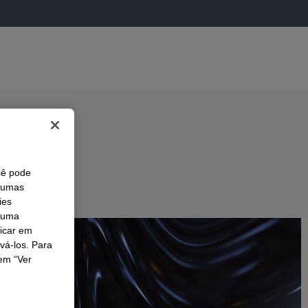
cê pode
lgumas
ies
r uma
licar em
ivá-los. Para
em “Ver