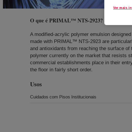
Ver mais i
O que é
PRIMAL™ NTS-2923
?
A modified-acrylic polymer emulsion designed to
made with PRIMAL™ NTS-2923 are particularly e
and antioxidants from reaching the surface of 
polymer currently on the market that resists 
commercial establishments place in their entry
the floor in fairly short order.
Usos
Cuidados com Pisos Institucionais