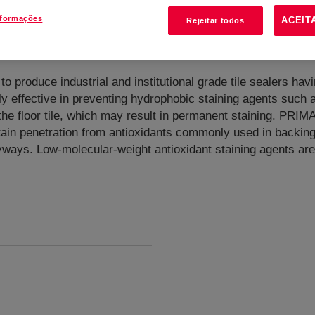
nformações
ACEIT
Rejeitar todos
 produce industrial and institutional grade tile sealers havi
ffective in preventing hydrophobic staining agents such as
the floor tile, which may result in permanent staining. PRIM
stain penetration from antioxidants commonly used in backing
ways. Low-molecular-weight antioxidant staining agents are 