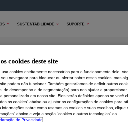
OS
SUSTENTABILIDADE
SUPORTE
os cookies deste site
e usa cookies estritamente necessários para o funcionamento dele. Vo
r seu navegador para bloquear ou alertar sobre esses cookies, mas a
 TÉCNICO
 site podem não funcionar. Também gostaríamos de definir outros cook
OPÇÕES DE AMOSTRA
OPÇÕES DE COMPRA
is, de desempenho e de segmentação) para nos ajudar a proporciona
ia personalizada em nosso site. Eles serão definidos apenas se você c
odos os cookies” abaixo ou ajustar as configurações de cookies para at
s informações sobre como usamos os cookies e suas escolhas, clique 
rmações” abaixo e veja a seção “cookies e outras tecnologias” da
laração de Privacidade