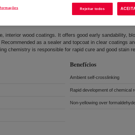
nformações
ACEIT
Rejeitar todos
, interior wood coatings. It offers good early sandability, bl
Recommended as a sealer and topcoat in clear coatings and 
king chemistry is responsible for rapid cure and good stain r
Benefícios
Ambient self-crosslinking
Rapid development of chemical r
Non-yellowing over formaldehyde