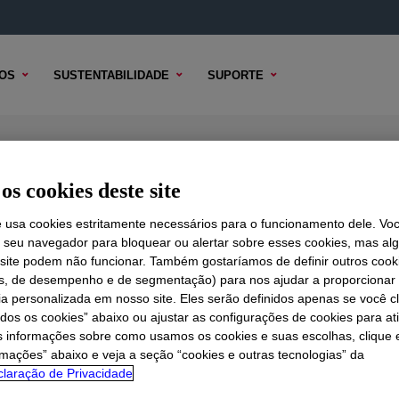
OS
SUSTENTABILIDADE
SUPORTE
ulsion
os cookies deste site
e usa cookies estritamente necessários para o funcionamento dele. Vo
r seu navegador para bloquear ou alertar sobre esses cookies, mas a
 TÉCNICO
 site podem não funcionar. Também gostaríamos de definir outros cook
OPÇÕES DE AMOSTRA
OPÇÕES DE COMPRA
is, de desempenho e de segmentação) para nos ajudar a proporciona
ia personalizada em nosso site. Eles serão definidos apenas se você c
odos os cookies” abaixo ou ajustar as configurações de cookies para at
s informações sobre como usamos os cookies e suas escolhas, clique 
rmações” abaixo e veja a seção “cookies e outras tecnologias” da
laração de Privacidade