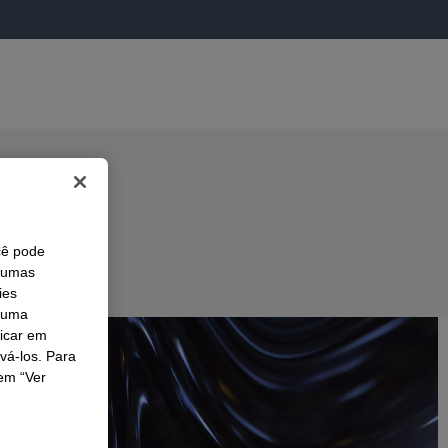
cê pode
lgumas
ies
r uma
licar em
ivá-los. Para
em “Ver