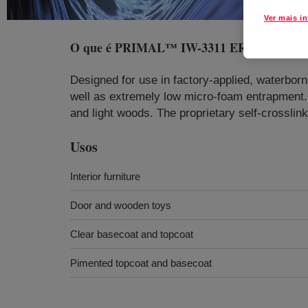
Ver mais i
O que é
PRIMAL™ IW-3311 ER Emulsion
?
Designed for use in factory-applied, waterborne
well as extremely low micro-foam entrapment. 
and light woods. The proprietary self-crosslin
Usos
Interior furniture
Door and wooden toys
Clear basecoat and topcoat
Pimented topcoat and basecoat