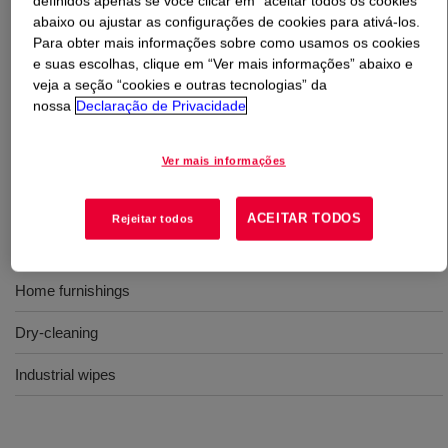
definidos apenas se você clicar em “aceitar todos os cookies”
abaixo ou ajustar as configurações de cookies para ativá-los.
O que é
PRIMAL™ HS-11 Water-Borne Binder
?
Para obter mais informações sobre como usamos os cookies
e suas escolhas, clique em “Ver mais informações” abaixo e
veja a seção “cookies e outras tecnologias” da
Mechanically-stable, acrylic binder for non-wovens.
nossa
Declaração de Privacidade
Usos
Ver mais informações
Interlinings
ACEITAR TODOS
Rejeitar todos
Wet wipes
Home furnishings
Dry-cleaning
Industrial wipes