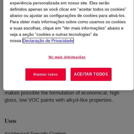
experiência personalizada em nosso site. Eles serão
definidos apenas se você clicar em “aceitar todos os cookies”
O que é
PRIMAL™ HG-3361B Acrylic Emulsion
?
abaixo ou ajustar as configurações de cookies para ativá-los.
Para obter mais informações sobre como usamos os cookies
100% acrylic polymer specially is designed for
e suas escolhas, clique em “Ver mais informações” abaixo e
veja a seção “cookies e outras tecnologias” da
waterborne gloss paints. PRIMAL™ HG-3361B Acrylic
nossa
Declaração de Privacidade
Emulsion features a room temperature cross-linking
technology which offers the formulation of paints with
improved resistance properties valuable in high traffic
Ver mais informações
interior areas. PRIMAL™ HG-3361B Acrylic Emulsion
was developed for both high gloss and semi-gloss
ACEITAR TODOS
Rejeitar todos
interior paints with excellent appearance and
performance. Low coalescent and co-solvent demand
makes possible the formulation of economical, high
gloss, low VOC paints with alkyd-like properties.
Usos
Architectural Specialty Coatings