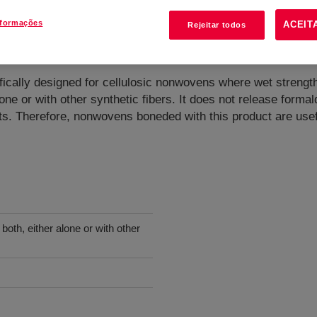
nformações
ACEIT
Rejeitar todos
Borne Binder
?
ically designed for cellulosic nonwovens where wet strength i
one or with other synthetic fibers. It does not release formal
nts. Therefore, nonwovens boneded with this product are usef
both, either alone or with other