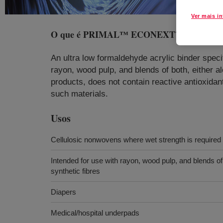
Ver mais i
O que é
PRIMAL™ ECONEXT™ 230 Water-
An ultra low formaldehyde acrylic binder specif
rayon, wood pulp, and blends of both, either al
products, does not contain reactive antioxida
such materials.
Usos
Cellulosic nonwovens where wet strength is required
Intended for use with rayon, wood pulp, and blends of 
synthetic fibres
Diapers
Medical/hospital underpads