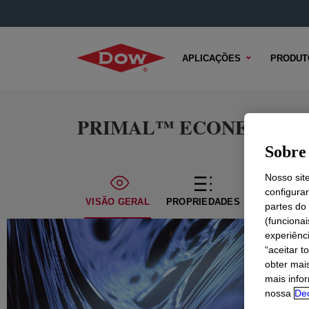
APLICAÇÕES
PRODUT
PRIMAL™ ECONEXT™ 230 
Sobre 
Nosso sit
configura
VISÃO GERAL
PROPRIEDADES
CONTEÚDO
partes do
(funciona
experiênc
“aceitar t
obter mai
mais info
nossa
Dec