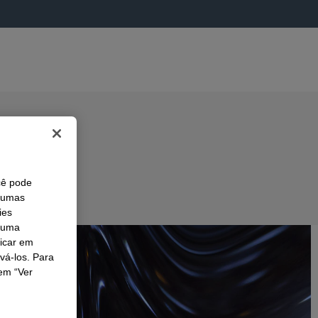
cê pode
lgumas
ies
r uma
licar em
ivá-los. Para
em “Ver