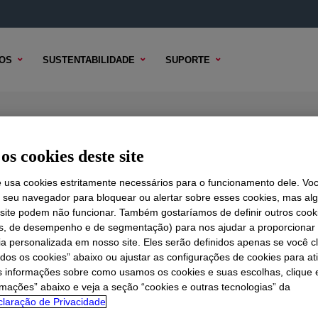
OS
SUSTENTABILIDADE
SUPORTE
Water-Borne Binder
os cookies deste site
e usa cookies estritamente necessários para o funcionamento dele. Vo
r seu navegador para bloquear ou alertar sobre esses cookies, mas a
 TÉCNICO
OPÇÕES DE AMOSTRA
OPÇÕES DE COMPRA
 site podem não funcionar. Também gostaríamos de definir outros cook
is, de desempenho e de segmentação) para nos ajudar a proporciona
ia personalizada em nosso site. Eles serão definidos apenas se você c
odos os cookies” abaixo ou ajustar as configurações de cookies para at
s informações sobre como usamos os cookies e suas escolhas, clique 
rmações” abaixo e veja a seção “cookies e outras tecnologias” da
laração de Privacidade