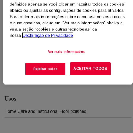
definidos apenas se você clicar em “aceitar todos os cookies”
abaixo ou ajustar as configurações de cookies para ativá-los.
O que é
PRIMAL™ B-924
?
Para obter mais informações sobre como usamos os cookies
e suas escolhas, clique em “Ver mais informações” abaixo e
All acrylic. An all-acrylic, metal-crosslinked, floor polish
veja a seção “cookies e outras tecnologias” da
polymer that is specifically designed for areas where a
nossa
Declaração de Privacidade
combination of exceptional durability, good lay down
gloss and formulation cost economy are required. It is an
Ver mais informações
excellent choice for use in health care facilities where
exceptional durability is needed, and those high-traffic
ACEITAR TODOS
Rejeitar todos
facilities which receive low frequency maintenance, such
as schools and office buildings.
Usos
Home Care and Institutional Floor polishes