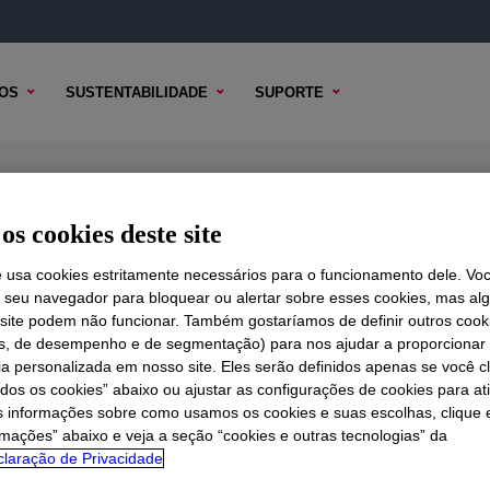
OS
SUSTENTABILIDADE
SUPORTE
ion
os cookies deste site
e usa cookies estritamente necessários para o funcionamento dele. Vo
r seu navegador para bloquear ou alertar sobre esses cookies, mas a
 TÉCNICO
 site podem não funcionar. Também gostaríamos de definir outros cook
OPÇÕES DE AMOSTRA
OPÇÕES DE COMPRA
is, de desempenho e de segmentação) para nos ajudar a proporciona
ia personalizada em nosso site. Eles serão definidos apenas se você c
odos os cookies” abaixo ou ajustar as configurações de cookies para at
s informações sobre como usamos os cookies e suas escolhas, clique 
rmações” abaixo e veja a seção “cookies e outras tecnologias” da
laração de Privacidade