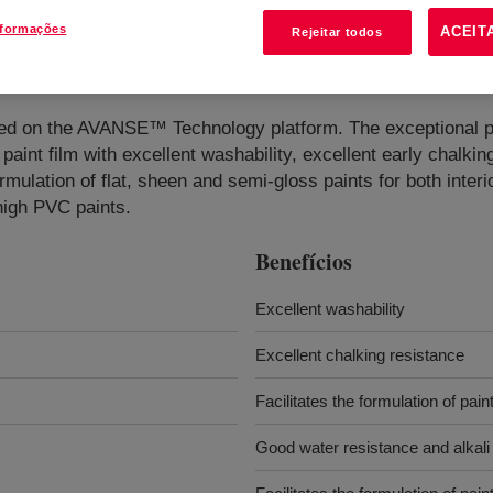
nformações
ACEIT
Rejeitar todos
ed on the AVANSE™ Technology platform. The exceptional p
 paint film with excellent washability, excellent early chalki
lation of flat, sheen and semi-gloss paints for both interio
high PVC paints.
Benefícios
Excellent washability
Excellent chalking resistance
Facilitates the formulation of pain
Good water resistance and alkali