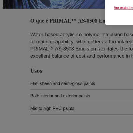
Ver mais i
O que é
PRIMAL™ AS-8508 Emulsion
?
Water-based acrylic co-polymer emulsion bas
formation capability, which offers a formulated
PRIMAL™ AS-8508 Emulsion facilitates the formu
excellent balance of cost and performance in 
Usos
Flat, sheen and semi-gloss paints
Both interior and exterior paints
Mid to high PVC paints