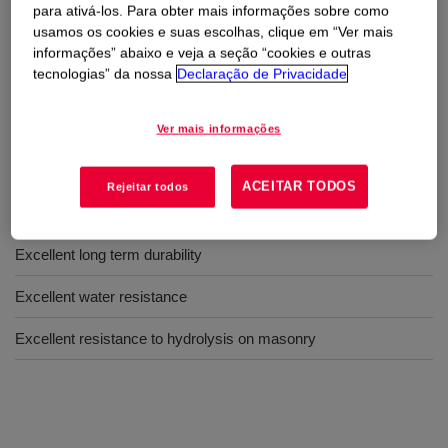
stability and color development.
para ativá-los. Para obter mais informações sobre como
usamos os cookies e suas escolhas, clique em “Ver mais
informações” abaixo e veja a seção “cookies e outras
Usos
tecnologias” da nossa
Declaração de Privacidade
Interior and exterior coatings
Ver mais informações
ACEITAR TODOS
Rejeitar todos
Benefícios
Excellent long term durability
Excellent water resistance
Excellent resistance to hydrolysis on masonry