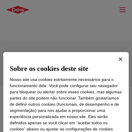
PRIMAL™ AC-261C Acrylic Emulsion
Sobre os cookies deste site
Nosso site usa cookies estritamente necessários para o
funcionamento dele. Você pode configurar seu navegador
para bloquear ou alertar sobre esses cookies, mas algumas
O que é
PRIMAL™ AC-261C Acrylic Emulsion
?
partes do site podem não funcionar. Também gostaríamos
de definir outros cookies (funcionais, de desempenho e de
segmentação) para nos ajudar a proporcionar uma
100% acrylic polymer emulsion that lends itself to a
experiência personalizada em nosso site. Eles serão
broad spectrum of paint formulations, resulting in
definidos apenas se você clicar em “aceitar todos os
coatings with excellent long-term durability, paint
cookies” abaixo ou ajustar as configurações de cookies