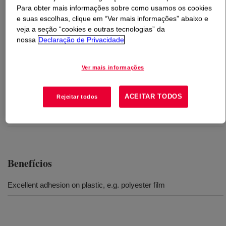
Para obter mais informações sobre como usamos os cookies
e suas escolhas, clique em “Ver mais informações” abaixo e
O que é
PRIMAL™ AC-201 ER Emulsion
?
veja a seção “cookies e outras tecnologias” da
nossa
Declaração de Privacidade
Thermoset acrylic polymer that is used as a binder for
coatings on plastic films.
Ver mais informações
Usos
ACEITAR TODOS
Rejeitar todos
Binder for plastic coating
Benefícios
Excellent adhesion on plastic, e.g. polyester film