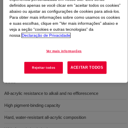
definidos apenas se você clicar em “aceitar todos os cookies”
abaixo ou ajustar as configurações de cookies para ativá-los.
O que é
PRIMAL™ 2500 Emulsion
?
Para obter mais informações sobre como usamos os cookies
e suas escolhas, clique em “Ver mais informações” abaixo e
Polymer designed for tough, water-resistant masonry
veja a seção “cookies e outras tecnologias” da
paints and primers. Coatings based on PRIMAL™ 2500
nossa
Declaração de Privacidade
All-Acrylic Emulsion Polymer possess very good
adhesion to masonry substrates, excellent durability, and
Ver mais informações
the ability to retard efflorescence in cured cementitious
products.
ACEITAR TODOS
Rejeitar todos
Usos
All-acrylic resistance to alkali and no efflorescence
High pigment-binding capacity
Hard, water-resistant all-acrylic composition