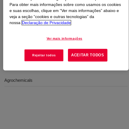
Para obter mais informações sobre como usamos os cookies
e suas escolhas, clique em “Ver mais informações” abaixo e
O que é
POWERBLOX™ SV-92 Solvent
?
veja a seção “cookies e outras tecnologias” da
nossa
Declaração de Privacidade
A Glycol ether derivative, 100% actives. his material is
used as a solvent to solubilize pesticide active
Ver mais informações
ingredients for Emulsifiable Concentrate (EC) and micro-
emulsion (ME) formulations.
ACEITAR TODOS
Rejeitar todos
Usos
Agrochemicals