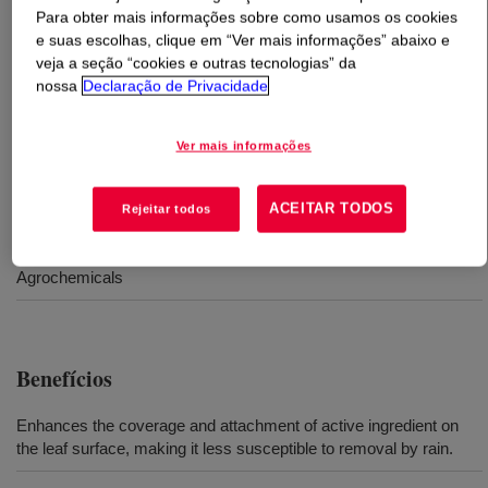
Para obter mais informações sobre como usamos os cookies
e suas escolhas, clique em “Ver mais informações” abaixo e
O que é
POWERBLOX™ RF-65 Rainfastness
veja a seção “cookies e outras tecnologias” da
Adjuvant
?
nossa
Declaração de Privacidade
Specially designed co-polymer, as rainfastness adjuvant
Ver mais informações
for aqueous pesticide formulations.
ACEITAR TODOS
Rejeitar todos
Usos
Agrochemicals
Benefícios
Enhances the coverage and attachment of active ingredient on
the leaf surface, making it less susceptible to removal by rain.