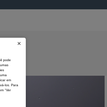
cê pode
lgumas
ies
r uma
licar em
ivá-los. Para
em “Ver