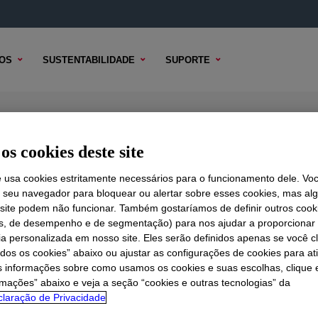
OS
SUSTENTABILIDADE
SUPORTE
os cookies deste site
e usa cookies estritamente necessários para o funcionamento dele. Vo
r seu navegador para bloquear ou alertar sobre esses cookies, mas a
 TÉCNICO
 site podem não funcionar. Também gostaríamos de definir outros cook
OPÇÕES DE AMOSTRA
OPÇÕES DE COMPRA
is, de desempenho e de segmentação) para nos ajudar a proporciona
ia personalizada em nosso site. Eles serão definidos apenas se você c
odos os cookies” abaixo ou ajustar as configurações de cookies para at
s informações sobre como usamos os cookies e suas escolhas, clique 
rmações” abaixo e veja a seção “cookies e outras tecnologias” da
laração de Privacidade