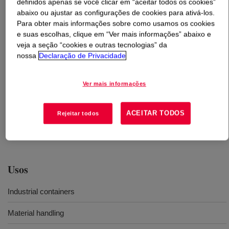
definidos apenas se você clicar em “aceitar todos os cookies”
abaixo ou ajustar as configurações de cookies para ativá-los.
O que é
POLYETHYLENE 08452N-1 HD
?
Para obter mais informações sobre como usamos os cookies
e suas escolhas, clique em “Ver mais informações” abaixo e
veja a seção “cookies e outras tecnologias” da
A narrow molecular weight distribution copolymer
nossa
Declaração de Privacidade
designed to offer excellent impact strength and
toughness combined with good stiffness. This resin has
good processability over a wide range of molding
Ver mais informações
conditions. It is intended for use in injection molding
applications such as pails, industrial parts and other
ACEITAR TODOS
Rejeitar todos
shipping containers; it can also be used for structural
foamed parts.
Usos
Industrial containers
Material handling