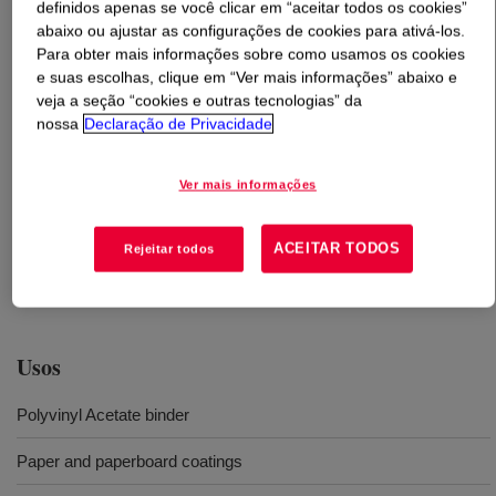
definidos apenas se você clicar em “aceitar todos os cookies”
abaixo ou ajustar as configurações de cookies para ativá-los.
O que é
POLYCO™ 2160 Emulsion
?
Para obter mais informações sobre como usamos os cookies
e suas escolhas, clique em “Ver mais informações” abaixo e
veja a seção “cookies e outras tecnologias” da
Carboxylated Polyvinyl Acetate Homopolymer with
nossa
Declaração de Privacidade
excellent mechanical stability and very low grit levels.
Medium particle size with good pigment binding ability
and excellent water resistance. Minimizes "water
Ver mais informações
interference mottle" in offset printing and offers good ink
receptivity, glueability, and brightness with very low odor.
ACEITAR TODOS
Rejeitar todos
POLYCO™ 2160 Polyvinyl Acetate Homopolymer meets
new food compliance requirements.
Usos
Polyvinyl Acetate binder
Paper and paperboard coatings